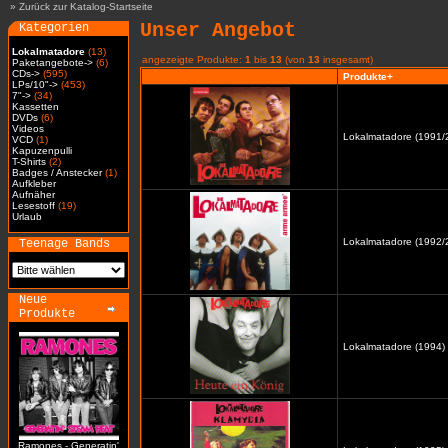
»
Zurück zur Katalog-Startseite
Unser Angebot
Kategorien
Lokalmatadore
(13)
angezeigte Produkte:
1
bis
13
(von
13
insgesamt)
Paketangebote->
(6)
CDs->
(595)
Produkte+
LPs/10"->
(453)
7"->
(34)
Kassetten
DVDs
(6)
Videos
Lokalmatadore (1991/2
VCD
(1)
Kapuzenpulli
T-Shirts
(2)
Badges / Anstecker
(1)
Aufkleber
Aufnäher
Lesestoff
(19)
Urlaub
Lokalmatadore (1992/2
Teenage Bands
Neue
Produkte
Lokalmatadore (1994) 
Ramones - Generatin'