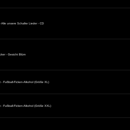
 Alle unsere Schalke Lieder - CD
cker - Gesicht Blüm
t - Fußball-Ficken-Alkohol (Größe XL)
t - Fußball-Ficken-Alkohol (Größe XXL)