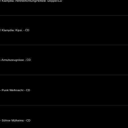
 / Klamydia: HimmelAchtungPerkele -Doppel-CD
 Klamydia: Kipsi. - CD
- Armutszeugnisse - CD
- Punk Weihnacht - CD
 - Söhne Mülheims - CD