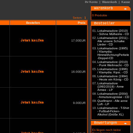
Ihr Konto
|
Warenkorb
|
Kasse
Warenkorb
0 Produkte
Seiten:
1
Bestellen
Preis
Bestseller
01.
Lokalmatadore (2010)
- Söhne Mülheims - CD
02.
Lokalmatadore (2011) -
17.00EUR
Alle unsere Schalke
Lieder - CD
03.
Lokalmatadore (1995)
/ Klamydia:
HimmelAchtungPerkele
-Doppel-CD
04.
Lokalmatadore (2010)
- Punk Weihnacht - CD
05.
Lokalmatadore (1996)
16.00EUR
/ Klamydia: Kipsi. - CD
06.
Lokalmatadore (1994)
- Heute ein König - CD
07.
Lokalmatadore
(1992/2018) - Arme
Armee - LP
08.
Lokalmatadore (2004)
- Armutszeugnisse - CD
09.
Quellmann - Alle anne
9.00EUR
Luft - LP
10.
Lokalmatadore - T-Shirt
- Fußball-Ficken-
Alkohol (Größe XL)
Bewertungen
Es liegen noch keine