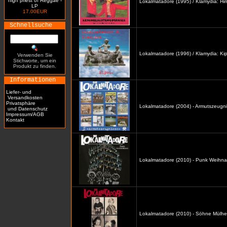
high priest of Reggae -
Lokalmatadore (1995) / Klamydia: H
LP
17.00EUR
Schnellsuche
Lokalmatadore (1996) / Klamydia: Kip
Verwenden Sie
Stichworte, um ein
Produkt zu finden.
Informationen
Liefer- und
Versandkosten
Privatsphäre
Lokalmatadore (2004) - Armutszeugni
und Datenschutz
Impressum/AGB
Kontakt
Lokalmatadore (2010) - Punk Weihna
Lokalmatadore (2010) - Söhne Mülhe