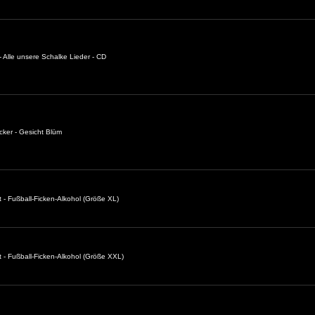
 Alle unsere Schalke Lieder - CD
cker - Gesicht Blüm
t - Fußball-Ficken-Alkohol (Größe XL)
t - Fußball-Ficken-Alkohol (Größe XXL)