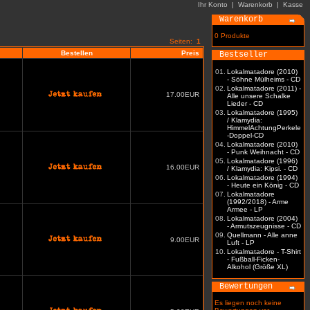
Ihr Konto
|
Warenkorb
|
Kasse
Warenkorb
0 Produkte
Seiten:
1
Bestellen
Preis
Bestseller
01.
Lokalmatadore (2010)
- Söhne Mülheims - CD
02.
Lokalmatadore (2011) -
17.00EUR
Alle unsere Schalke
Lieder - CD
03.
Lokalmatadore (1995)
/ Klamydia:
HimmelAchtungPerkele
-Doppel-CD
04.
Lokalmatadore (2010)
- Punk Weihnacht - CD
05.
Lokalmatadore (1996)
16.00EUR
/ Klamydia: Kipsi. - CD
06.
Lokalmatadore (1994)
- Heute ein König - CD
07.
Lokalmatadore
(1992/2018) - Arme
Armee - LP
08.
Lokalmatadore (2004)
- Armutszeugnisse - CD
09.
Quellmann - Alle anne
9.00EUR
Luft - LP
10.
Lokalmatadore - T-Shirt
- Fußball-Ficken-
Alkohol (Größe XL)
Bewertungen
Es liegen noch keine