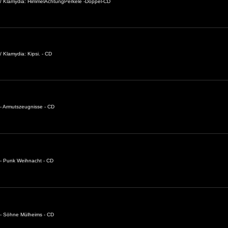
 / Klamydia: HimmelAchtungPerkele -Doppel-CD
 Klamydia: Kipsi. - CD
- Armutszeugnisse - CD
- Punk Weihnacht - CD
 - Söhne Mülheims - CD