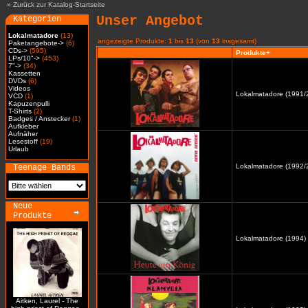
»
Zurück zur Katalog-Startseite
Unser Angebot
Kategorien
Lokalmatadore
(13)
angezeigte Produkte:
1
bis
13
(von
13
insgesamt)
Paketangebote->
(6)
CDs->
(595)
Produkte+
LPs/10"->
(453)
7"->
(34)
Kassetten
DVDs
(6)
Videos
Lokalmatadore (1991/2
VCD
(1)
Kapuzenpulli
T-Shirts
(2)
Badges / Anstecker
(1)
Aufkleber
Aufnäher
Lesestoff
(19)
Urlaub
Lokalmatadore (1992/2
Teenage Bands
Neue
Produkte
Lokalmatadore (1994) 
Aitken, Laurel - The