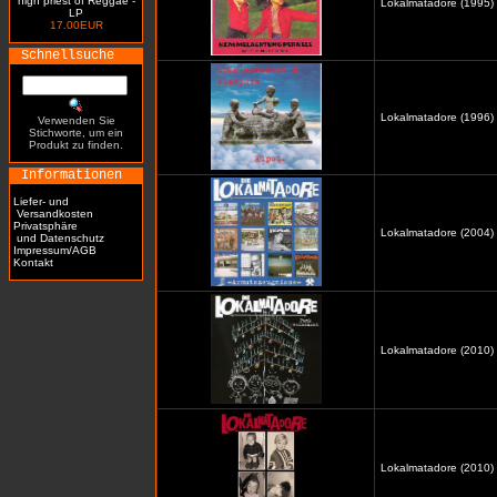
high priest of Reggae -
Lokalmatadore (1995)
LP
17.00EUR
Schnellsuche
Lokalmatadore (1996) /
Verwenden Sie
Stichworte, um ein
Produkt zu finden.
Informationen
Liefer- und
Versandkosten
Privatsphäre
Lokalmatadore (2004) 
und Datenschutz
Impressum/AGB
Kontakt
Lokalmatadore (2010) 
Lokalmatadore (2010)