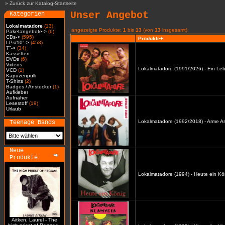
»
Zurück zur Katalog-Startseite
Unser Angebot
Kategorien
Lokalmatadore
(13)
angezeigte Produkte:
1
bis
13
(von
13
insgesamt)
Paketangebote->
(6)
CDs->
(595)
Produkte+
LPs/10"->
(453)
7"->
(34)
Kassetten
DVDs
(6)
Videos
Lokalmatadore (1991/2026) - Ein Leb
VCD
(1)
Kapuzenpulli
T-Shirts
(2)
Badges / Anstecker
(1)
Aufkleber
Aufnäher
Lesestoff
(19)
Urlaub
Lokalmatadore (1992/2018) - Arme A
Teenage Bands
Neue
Produkte
Lokalmatadore (1994) - Heute ein Kö
Aitken, Laurel - The