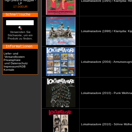
high priest of Reggae -
Lokalmatadore (1995) / Klamydia: H
LP
17.00EUR
Schnellsuche
Lokalmatadore (1996) / Klamydia: Kip
Verwenden Sie
Stichworte, um ein
Produkt zu finden.
Informationen
Liefer- und
Versandkosten
Privatsphäre
Lokalmatadore (2004) - Armutszeugni
und Datenschutz
Impressum/AGB
Kontakt
Lokalmatadore (2010) - Punk Weihna
Lokalmatadore (2010) - Söhne Mülhe