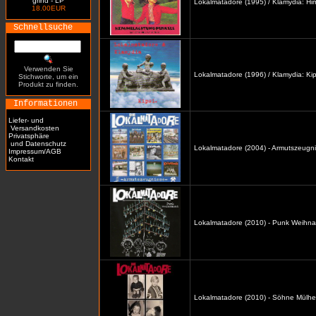
grind - LP
Lokalmatadore (1995) / Klamydia: H
18.00EUR
Schnellsuche
Verwenden Sie
Lokalmatadore (1996) / Klamydia: Kip
Stichworte, um ein
Produkt zu finden.
Informationen
Liefer- und
Versandkosten
Privatsphäre
und Datenschutz
Lokalmatadore (2004) - Armutszeugni
Impressum/AGB
Kontakt
Lokalmatadore (2010) - Punk Weihna
Lokalmatadore (2010) - Söhne Mülhe