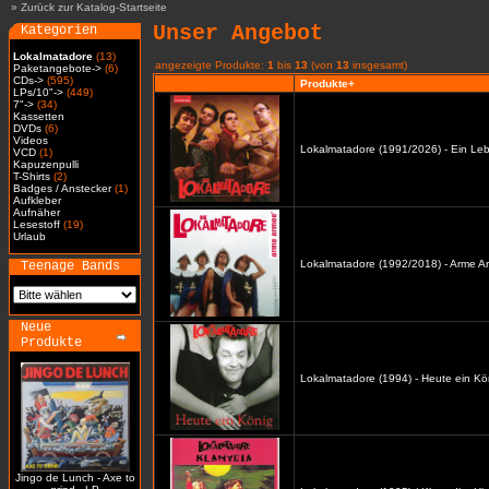
»
Zurück zur Katalog-Startseite
Unser Angebot
Kategorien
Lokalmatadore
(13)
angezeigte Produkte:
1
bis
13
(von
13
insgesamt)
Paketangebote->
(6)
CDs->
(595)
Produkte+
LPs/10"->
(449)
7"->
(34)
Kassetten
DVDs
(6)
Videos
Lokalmatadore (1991/2026) - Ein Leb
VCD
(1)
Kapuzenpulli
T-Shirts
(2)
Badges / Anstecker
(1)
Aufkleber
Aufnäher
Lesestoff
(19)
Urlaub
Lokalmatadore (1992/2018) - Arme A
Teenage Bands
Neue
Produkte
Lokalmatadore (1994) - Heute ein Kö
Jingo de Lunch - Axe to