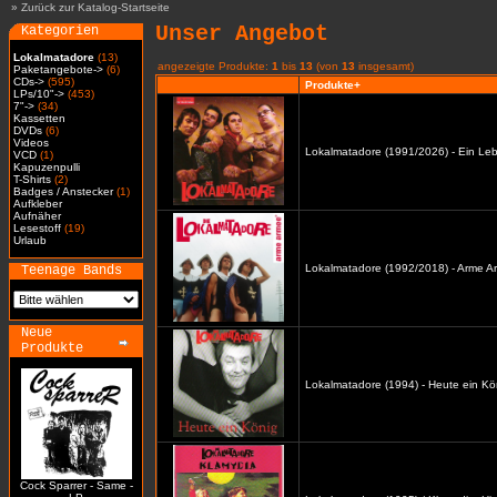
»
Zurück zur Katalog-Startseite
Unser Angebot
Kategorien
Lokalmatadore
(13)
angezeigte Produkte:
1
bis
13
(von
13
insgesamt)
Paketangebote->
(6)
CDs->
(595)
Produkte+
LPs/10"->
(453)
7"->
(34)
Kassetten
DVDs
(6)
Videos
Lokalmatadore (1991/2026) - Ein Leb
VCD
(1)
Kapuzenpulli
T-Shirts
(2)
Badges / Anstecker
(1)
Aufkleber
Aufnäher
Lesestoff
(19)
Urlaub
Lokalmatadore (1992/2018) - Arme A
Teenage Bands
Neue
Produkte
Lokalmatadore (1994) - Heute ein Kö
Cock Sparrer - Same -