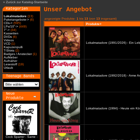
»
Zurück zur Katalog-Startseite
Unser Angebot
Kategorien
Lokalmatadore
(13)
angezeigte Produkte:
1
bis
13
(von
13
insgesamt)
Paketangebote->
(6)
CDs->
(595)
Produkte+
LPs/10"->
(449)
7"->
(34)
Kassetten
DVDs
(6)
Videos
Lokalmatadore (1991/2026) - Ein Leb
VCD
(1)
Kapuzenpulli
T-Shirts
(2)
Badges / Anstecker
(1)
Aufkleber
Aufnäher
Lesestoff
(19)
Urlaub
Lokalmatadore (1992/2018) - Arme A
Teenage Bands
Neue
Produkte
Lokalmatadore (1994) - Heute ein Kö
Cock Sparrer - Same -