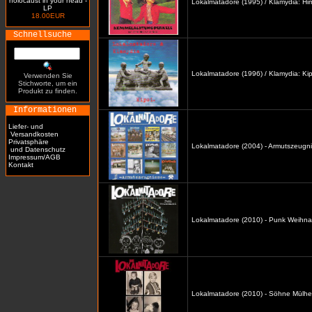
holocaust in your head -
Lokalmatadore (1995) / Klamydia: H
LP
18.00EUR
Schnellsuche
Lokalmatadore (1996) / Klamydia: Kip
Verwenden Sie
Stichworte, um ein
Produkt zu finden.
Informationen
Liefer- und
Versandkosten
Privatsphäre
Lokalmatadore (2004) - Armutszeugni
und Datenschutz
Impressum/AGB
Kontakt
Lokalmatadore (2010) - Punk Weihna
Lokalmatadore (2010) - Söhne Mülhe