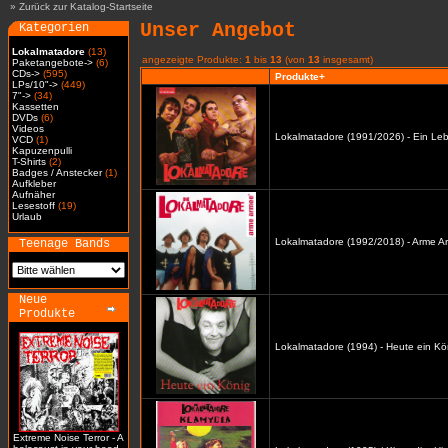
»
Zurück zur Katalog-Startseite
Unser Angebot
Kategorien
Lokalmatadore
(13)
angezeigte Produkte:
1
bis
13
(von
13
insgesamt)
Paketangebote->
(6)
CDs->
(595)
Produkte+
LPs/10"->
(449)
7"->
(34)
Kassetten
DVDs
(6)
Videos
Lokalmatadore (1991/2026) - Ein Leb
VCD
(1)
Kapuzenpulli
T-Shirts
(2)
Badges / Anstecker
(1)
Aufkleber
Aufnäher
Lesestoff
(19)
Urlaub
Lokalmatadore (1992/2018) - Arme A
Teenage Bands
Neue
Produkte
Lokalmatadore (1994) - Heute ein Kö
Extreme Noise Terror - A