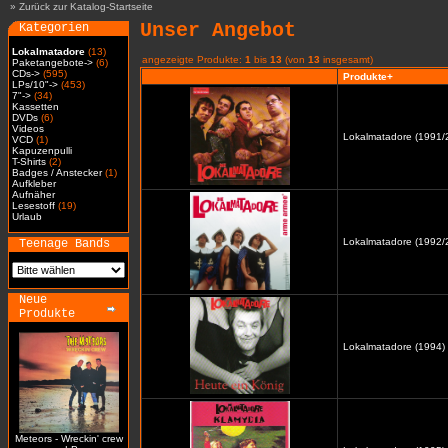
»
Zurück zur Katalog-Startseite
Unser Angebot
Kategorien
Lokalmatadore
(13)
angezeigte Produkte:
1
bis
13
(von
13
insgesamt)
Paketangebote->
(6)
CDs->
(595)
Produkte+
LPs/10"->
(453)
7"->
(34)
Kassetten
DVDs
(6)
Videos
Lokalmatadore (1991/2
VCD
(1)
Kapuzenpulli
T-Shirts
(2)
Badges / Anstecker
(1)
Aufkleber
Aufnäher
Lesestoff
(19)
Urlaub
Lokalmatadore (1992/2
Teenage Bands
Neue
Produkte
Lokalmatadore (1994) 
Meteors - Wreckin' crew