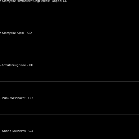
 / Klamydia: HimmelAchtungPerkele -Doppel-CD
 Klamydia: Kipsi. - CD
- Armutszeugnisse - CD
- Punk Weihnacht - CD
 - Söhne Mülheims - CD