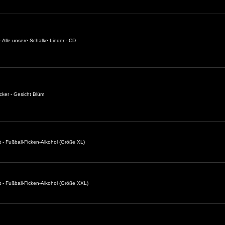
 Alle unsere Schalke Lieder - CD
cker - Gesicht Blüm
t - Fußball-Ficken-Alkohol (Größe XL)
t - Fußball-Ficken-Alkohol (Größe XXL)