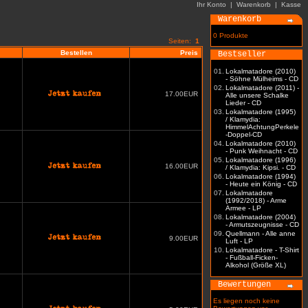
Ihr Konto
|
Warenkorb
|
Kasse
Warenkorb
0 Produkte
Seiten:
1
Bestellen
Preis
Bestseller
01.
Lokalmatadore (2010)
- Söhne Mülheims - CD
02.
Lokalmatadore (2011) -
17.00EUR
Alle unsere Schalke
Lieder - CD
03.
Lokalmatadore (1995)
/ Klamydia:
HimmelAchtungPerkele
-Doppel-CD
04.
Lokalmatadore (2010)
- Punk Weihnacht - CD
05.
Lokalmatadore (1996)
16.00EUR
/ Klamydia: Kipsi. - CD
06.
Lokalmatadore (1994)
- Heute ein König - CD
07.
Lokalmatadore
(1992/2018) - Arme
Armee - LP
08.
Lokalmatadore (2004)
- Armutszeugnisse - CD
09.
Quellmann - Alle anne
9.00EUR
Luft - LP
10.
Lokalmatadore - T-Shirt
- Fußball-Ficken-
Alkohol (Größe XL)
Bewertungen
Es liegen noch keine