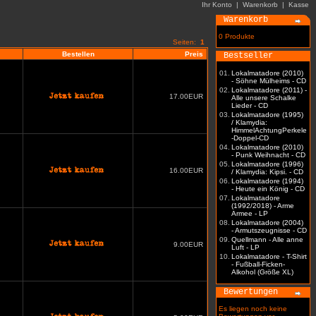
Ihr Konto
|
Warenkorb
|
Kasse
Warenkorb
0 Produkte
Seiten:
1
Bestellen
Preis
Bestseller
01.
Lokalmatadore (2010)
- Söhne Mülheims - CD
02.
Lokalmatadore (2011) -
17.00EUR
Alle unsere Schalke
Lieder - CD
03.
Lokalmatadore (1995)
/ Klamydia:
HimmelAchtungPerkele
-Doppel-CD
04.
Lokalmatadore (2010)
- Punk Weihnacht - CD
05.
Lokalmatadore (1996)
16.00EUR
/ Klamydia: Kipsi. - CD
06.
Lokalmatadore (1994)
- Heute ein König - CD
07.
Lokalmatadore
(1992/2018) - Arme
Armee - LP
08.
Lokalmatadore (2004)
- Armutszeugnisse - CD
09.
Quellmann - Alle anne
9.00EUR
Luft - LP
10.
Lokalmatadore - T-Shirt
- Fußball-Ficken-
Alkohol (Größe XL)
Bewertungen
Es liegen noch keine