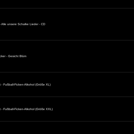
 Alle unsere Schalke Lieder - CD
cker - Gesicht Blüm
t - Fußball-Ficken-Alkohol (Größe XL)
t - Fußball-Ficken-Alkohol (Größe XXL)