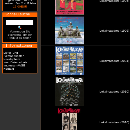
gewonnen, nichts
Lokalmatadore (1995)
verloren, Vol.2 - LP blau
17.00EUR
Schnellsuche
Lokalmatadore (1996) /
Verwenden Sie
Stichworte, um ein
Produkt zu finden.
Informationen
Liefer- und
Versandkosten
Privatsphäre
Lokalmatadore (2004) 
und Datenschutz
Impressum/AGB
Kontakt
Lokalmatadore (2010) 
Lokalmatadore (2010)