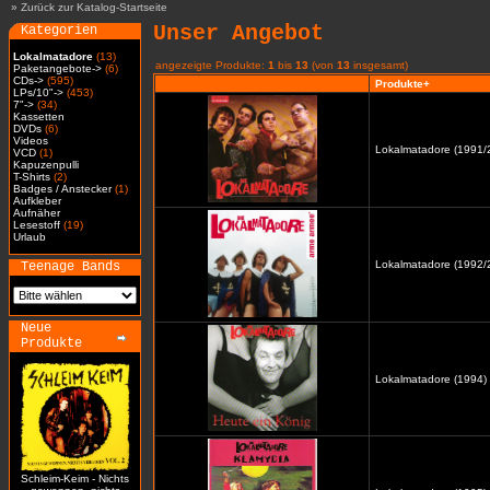
»
Zurück zur Katalog-Startseite
Unser Angebot
Kategorien
Lokalmatadore
(13)
angezeigte Produkte:
1
bis
13
(von
13
insgesamt)
Paketangebote->
(6)
CDs->
(595)
Produkte+
LPs/10"->
(453)
7"->
(34)
Kassetten
DVDs
(6)
Videos
Lokalmatadore (1991/2
VCD
(1)
Kapuzenpulli
T-Shirts
(2)
Badges / Anstecker
(1)
Aufkleber
Aufnäher
Lesestoff
(19)
Urlaub
Lokalmatadore (1992/2
Teenage Bands
Neue
Produkte
Lokalmatadore (1994) 
Schleim-Keim - Nichts