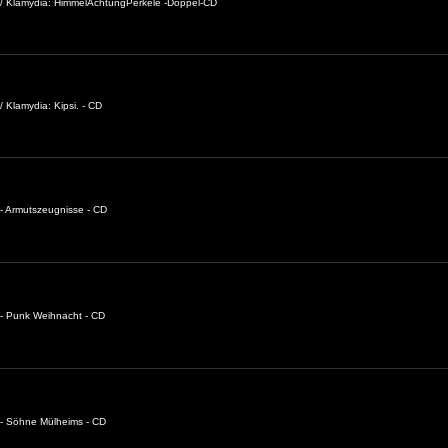
 / Klamydia: HimmelAchtungPerkele -Doppel-CD
 Klamydia: Kipsi. - CD
- Armutszeugnisse - CD
- Punk Weihnacht - CD
 - Söhne Mülheims - CD