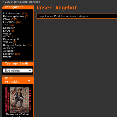
»
Zurück zur Katalog-Startseite
Unser Angebot
Kategorien
Lokalmatadore
(13)
Es gibt keine Produkte in dieser Kategorie.
Paketangebote->
(6)
CDs->
(595)
LPs/10"->
(449)
7"->
(34)
Kassetten
DVDs
(6)
Videos
VCD
(1)
Kapuzenpulli
T-Shirts
(2)
Badges / Anstecker
(1)
Aufkleber
Aufnäher
Lesestoff
(19)
Urlaub
Teenage Bands
Neue
Produkte
Namenlos - Freiheit,