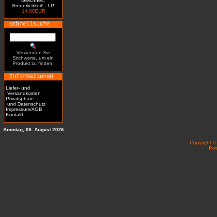
Gleichheit,
Brüderlichkeit! - LP
14.00EUR
Schnellsuche
Verwenden Sie
Stichworte, um ein
Produkt zu finden.
Informationen
Liefer- und
Versandkosten
Privatsphäre
und Datenschutz
Impressum/AGB
Kontakt
Sonntag, 09. August 2026
Copyright 
Po