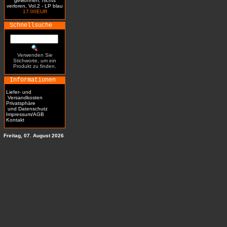
gewonnen, nichts
verloren, Vol.2 - LP blau
17.00EUR
Schnellsuche
Verwenden Sie
Stichworte, um ein
Produkt zu finden.
Informationen
Liefer- und
Versandkosten
Privatsphäre
und Datenschutz
Impressum/AGB
Kontakt
Freitag, 07. August 2026