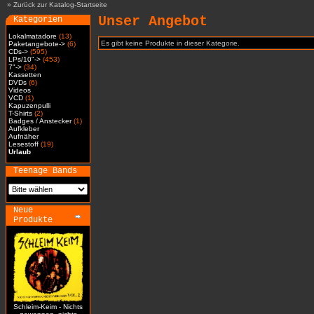
»
Zurück zur Katalog-Startseite
Unser Angebot
Kategorien
Lokalmatadore
(13)
Es gibt keine Produkte in dieser Kategorie.
Paketangebote->
(6)
CDs->
(595)
LPs/10"->
(453)
7"->
(34)
Kassetten
DVDs
(6)
Videos
VCD
(1)
Kapuzenpulli
T-Shirts
(2)
Badges / Anstecker
(1)
Aufkleber
Aufnäher
Lesestoff
(19)
Urlaub
Teenage Bands
Neue
Produkte
Schleim-Keim - Nichts