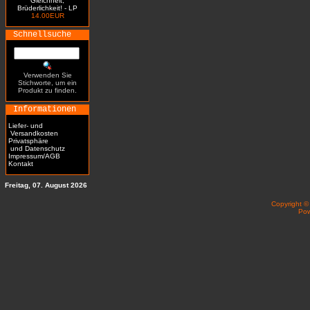
Gleichheit,
Brüderlichkeit! - LP
14.00EUR
Schnellsuche
Verwenden Sie
Stichworte, um ein
Produkt zu finden.
Informationen
Liefer- und
Versandkosten
Privatsphäre
und Datenschutz
Impressum/AGB
Kontakt
Freitag, 07. August 2026
Copyright 
Po