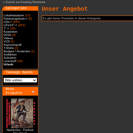
»
Zurück zur Katalog-Startseite
Unser Angebot
Kategorien
Lokalmatadore
(13)
Es gibt keine Produkte in dieser Kategorie.
Paketangebote->
(6)
CDs->
(595)
LPs/10"->
(453)
7"->
(34)
Kassetten
DVDs
(6)
Videos
VCD
(1)
Kapuzenpulli
T-Shirts
(2)
Badges / Anstecker
(1)
Aufkleber
Aufnäher
Lesestoff
(19)
Urlaub
Teenage Bands
Neue
Produkte
Namenlos - Freiheit,