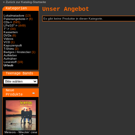
»
Zurück zur Katalog-Startseite
Unser Angebot
Kategorien
Lokalmatadore
(13)
Es gibt keine Produkte in dieser Kategorie.
Paketangebote->
(6)
CDs->
(595)
LPs/10"->
(449)
7"->
(34)
Kassetten
DVDs
(6)
Videos
VCD
(1)
Kapuzenpulli
T-Shirts
(2)
Badges / Anstecker
(1)
Aufkleber
Aufnäher
Lesestoff
(19)
Urlaub
Teenage Bands
Neue
Produkte
Meteors - Wreckin' crew