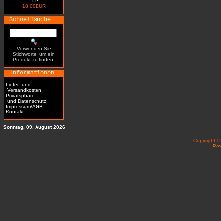
- LP
18.00EUR
Schnellsuche
Verwenden Sie
Stichworte, um ein
Produkt zu finden.
Informationen
Liefer- und
Versandkosten
Privatsphäre
und Datenschutz
Impressum/AGB
Kontakt
Sonntag, 09. August 2026
Copyright 
Po