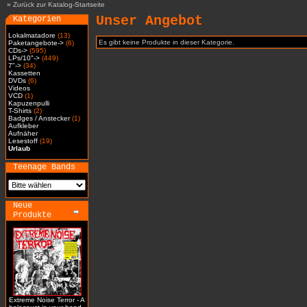
»
Zurück zur Katalog-Startseite
Unser Angebot
Kategorien
Lokalmatadore
(13)
Es gibt keine Produkte in dieser Kategorie.
Paketangebote->
(6)
CDs->
(595)
LPs/10"->
(449)
7"->
(34)
Kassetten
DVDs
(6)
Videos
VCD
(1)
Kapuzenpulli
T-Shirts
(2)
Badges / Anstecker
(1)
Aufkleber
Aufnäher
Lesestoff
(19)
Urlaub
Teenage Bands
Neue
Produkte
Extreme Noise Terror - A