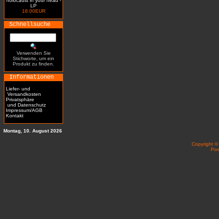
holocaust in your head -
LP
18.00EUR
Schnellsuche
Verwenden Sie
Stichworte, um ein
Produkt zu finden.
Informationen
Liefer- und
Versandkosten
Privatsphäre
und Datenschutz
Impressum/AGB
Kontakt
Montag, 10. August 2026
Copyright 
Po