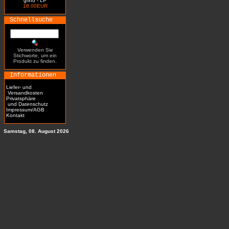
grind - LP
18.00EUR
Schnellsuche
Verwenden Sie
Stichworte, um ein
Produkt zu finden.
Informationen
Liefer- und
Versandkosten
Privatsphäre
und Datenschutz
Impressum/AGB
Kontakt
Samstag, 08. August 2026