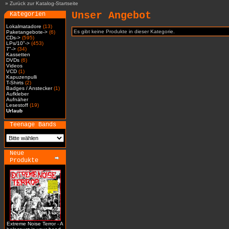
»
Zurück zur Katalog-Startseite
Unser Angebot
Kategorien
Lokalmatadore
(13)
Es gibt keine Produkte in dieser Kategorie.
Paketangebote->
(6)
CDs->
(595)
LPs/10"->
(453)
7"->
(34)
Kassetten
DVDs
(6)
Videos
VCD
(1)
Kapuzenpulli
T-Shirts
(2)
Badges / Anstecker
(1)
Aufkleber
Aufnäher
Lesestoff
(19)
Urlaub
Teenage Bands
Neue
Produkte
Extreme Noise Terror - A