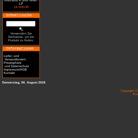
holocaust in your head -
LP
18.00EUR
Schnellsuche
Verwenden Sie
Stichworte, um ein
Produkt zu finden.
Informationen
Liefer- und
Versandkosten
Privatsphäre
und Datenschutz
Impressum/AGB
Kontakt
Donnerstag, 06. August 2026
Copyright 
Po