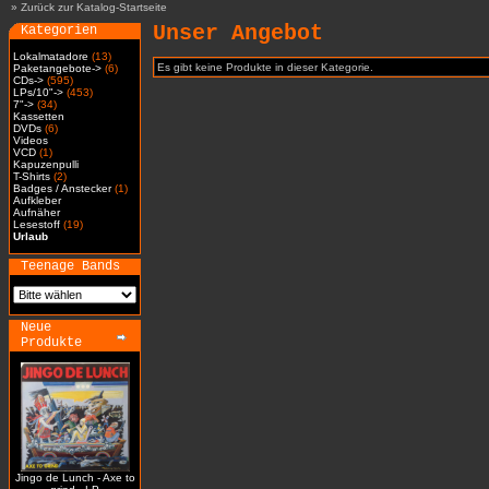
»
Zurück zur Katalog-Startseite
Unser Angebot
Kategorien
Lokalmatadore
(13)
Es gibt keine Produkte in dieser Kategorie.
Paketangebote->
(6)
CDs->
(595)
LPs/10"->
(453)
7"->
(34)
Kassetten
DVDs
(6)
Videos
VCD
(1)
Kapuzenpulli
T-Shirts
(2)
Badges / Anstecker
(1)
Aufkleber
Aufnäher
Lesestoff
(19)
Urlaub
Teenage Bands
Neue
Produkte
Jingo de Lunch - Axe to