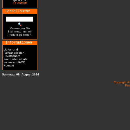
grind - LP
18.00EUR
Schnellsuche
Verwenden Sie
Stichworte, um ein
Produkt zu finden.
Informationen
Liefer- und
Versandkosten
Privatsphäre
und Datenschutz
Impressum/AGB
Kontakt
Samstag, 08. August 2026
Copyright 
Po