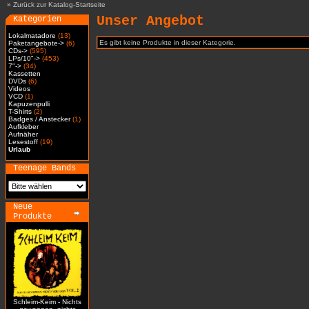
»
Zurück zur Katalog-Startseite
Unser Angebot
Kategorien
Lokalmatadore
(13)
Es gibt keine Produkte in dieser Kategorie.
Paketangebote->
(6)
CDs->
(595)
LPs/10"->
(453)
7"->
(34)
Kassetten
DVDs
(6)
Videos
VCD
(1)
Kapuzenpulli
T-Shirts
(2)
Badges / Anstecker
(1)
Aufkleber
Aufnäher
Lesestoff
(19)
Urlaub
Teenage Bands
Neue
Produkte
Schleim-Keim - Nichts