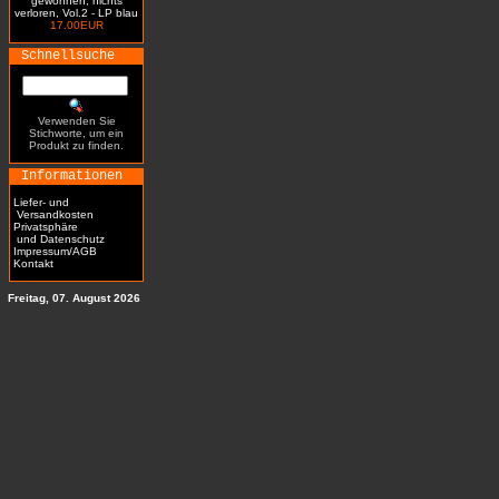
gewonnen, nichts
verloren, Vol.2 - LP blau
17.00EUR
Schnellsuche
Verwenden Sie
Stichworte, um ein
Produkt zu finden.
Informationen
Liefer- und
Versandkosten
Privatsphäre
und Datenschutz
Impressum/AGB
Kontakt
Freitag, 07. August 2026