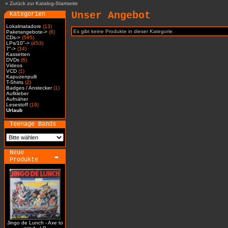
»
Zurück zur Katalog-Startseite
Unser Angebot
Kategorien
Lokalmatadore
(13)
Es gibt keine Produkte in dieser Kategorie.
Paketangebote->
(6)
CDs->
(595)
LPs/10"->
(453)
7"->
(34)
Kassetten
DVDs
(6)
Videos
VCD
(1)
Kapuzenpulli
T-Shirts
(2)
Badges / Anstecker
(1)
Aufkleber
Aufnäher
Lesestoff
(19)
Urlaub
Teenage Bands
Neue
Produkte
Jingo de Lunch - Axe to