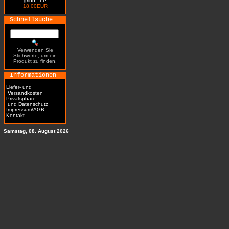
grind - LP
18.00EUR
Schnellsuche
Verwenden Sie
Stichworte, um ein
Produkt zu finden.
Informationen
Liefer- und
Versandkosten
Privatsphäre
und Datenschutz
Impressum/AGB
Kontakt
Samstag, 08. August 2026