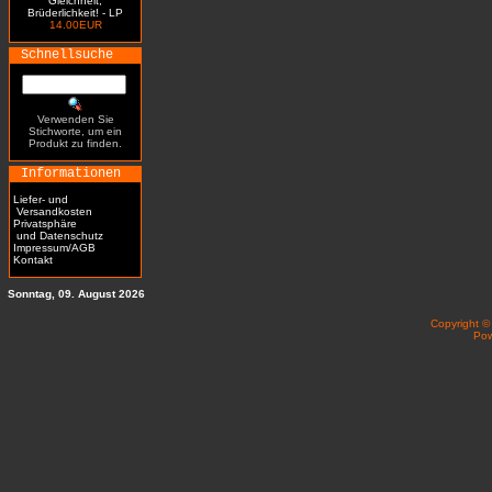
Gleichheit,
Brüderlichkeit! - LP
14.00EUR
Schnellsuche
Verwenden Sie
Stichworte, um ein
Produkt zu finden.
Informationen
Liefer- und
Versandkosten
Privatsphäre
und Datenschutz
Impressum/AGB
Kontakt
Sonntag, 09. August 2026
Copyright 
Po