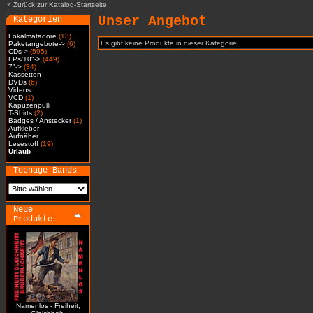
»
Zurück zur Katalog-Startseite
Unser Angebot
Kategorien
Lokalmatadore
(13)
Es gibt keine Produkte in dieser Kategorie.
Paketangebote->
(6)
CDs->
(595)
LPs/10"->
(449)
7"->
(34)
Kassetten
DVDs
(6)
Videos
VCD
(1)
Kapuzenpulli
T-Shirts
(2)
Badges / Anstecker
(1)
Aufkleber
Aufnäher
Lesestoff
(19)
Urlaub
Teenage Bands
Neue
Produkte
Namenlos - Freiheit,