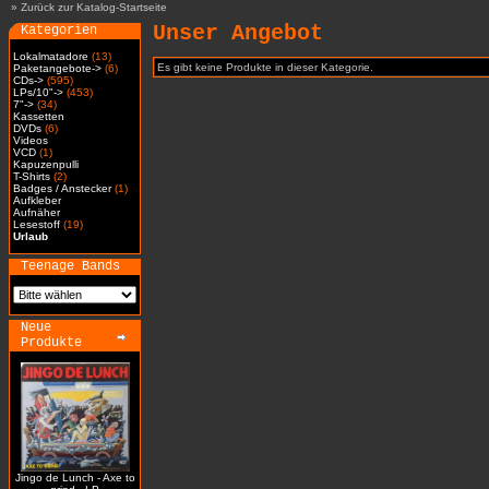
»
Zurück zur Katalog-Startseite
Unser Angebot
Kategorien
Lokalmatadore
(13)
Es gibt keine Produkte in dieser Kategorie.
Paketangebote->
(6)
CDs->
(595)
LPs/10"->
(453)
7"->
(34)
Kassetten
DVDs
(6)
Videos
VCD
(1)
Kapuzenpulli
T-Shirts
(2)
Badges / Anstecker
(1)
Aufkleber
Aufnäher
Lesestoff
(19)
Urlaub
Teenage Bands
Neue
Produkte
Jingo de Lunch - Axe to