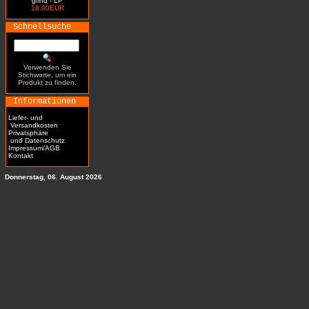
grind - LP
18.00EUR
Schnellsuche
Verwenden Sie
Stichworte, um ein
Produkt zu finden.
Informationen
Liefer- und
Versandkosten
Privatsphäre
und Datenschutz
Impressum/AGB
Kontakt
Donnerstag, 06. August 2026