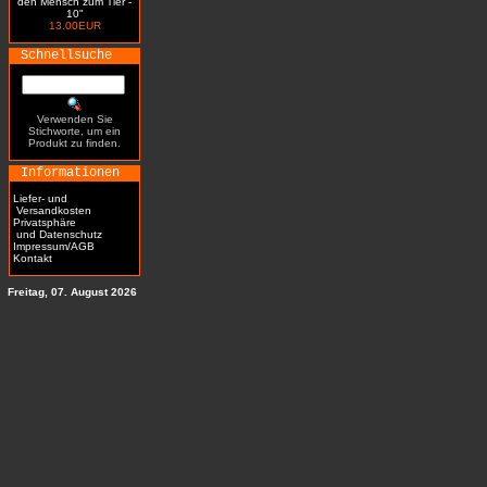
den Mensch zum Tier -
10"
13.00EUR
Schnellsuche
Verwenden Sie
Stichworte, um ein
Produkt zu finden.
Informationen
Liefer- und
Versandkosten
Privatsphäre
und Datenschutz
Impressum/AGB
Kontakt
Freitag, 07. August 2026