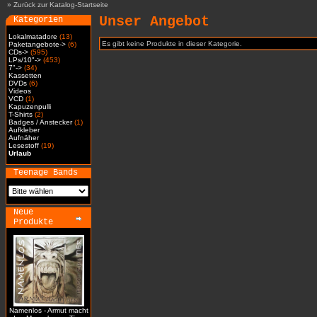
»
Zurück zur Katalog-Startseite
Unser Angebot
Kategorien
Lokalmatadore
(13)
Es gibt keine Produkte in dieser Kategorie.
Paketangebote->
(6)
CDs->
(595)
LPs/10"->
(453)
7"->
(34)
Kassetten
DVDs
(6)
Videos
VCD
(1)
Kapuzenpulli
T-Shirts
(2)
Badges / Anstecker
(1)
Aufkleber
Aufnäher
Lesestoff
(19)
Urlaub
Teenage Bands
Neue
Produkte
Namenlos - Armut macht