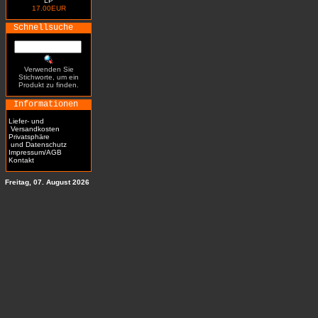
LP
17.00EUR
Schnellsuche
Verwenden Sie
Stichworte, um ein
Produkt zu finden.
Informationen
Liefer- und
Versandkosten
Privatsphäre
und Datenschutz
Impressum/AGB
Kontakt
Freitag, 07. August 2026