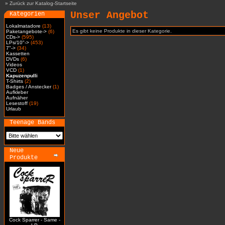
»
Zurück zur Katalog-Startseite
Unser Angebot
Kategorien
Lokalmatadore
(13)
Es gibt keine Produkte in dieser Kategorie.
Paketangebote->
(6)
CDs->
(595)
LPs/10"->
(453)
7"->
(34)
Kassetten
DVDs
(6)
Videos
VCD
(1)
Kapuzenpulli
T-Shirts
(2)
Badges / Anstecker
(1)
Aufkleber
Aufnäher
Lesestoff
(19)
Urlaub
Teenage Bands
Neue
Produkte
Cock Sparrer - Same -