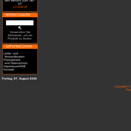
den Mensch zum Tier -
10"
13.00EUR
Schnellsuche
Verwenden Sie
Stichworte, um ein
Produkt zu finden.
Informationen
Liefer- und
Versandkosten
Privatsphäre
und Datenschutz
Impressum/AGB
Kontakt
Freitag, 07. August 2026
Copyright 
Po