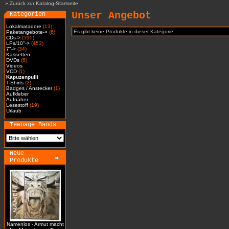
»
Zurück zur Katalog-Startseite
Unser Angebot
Kategorien
Lokalmatadore
(13)
Es gibt keine Produkte in dieser Kategorie.
Paketangebote->
(6)
CDs->
(595)
LPs/10"->
(453)
7"->
(34)
Kassetten
DVDs
(6)
Videos
VCD
(1)
Kapuzenpulli
T-Shirts
(2)
Badges / Anstecker
(1)
Aufkleber
Aufnäher
Lesestoff
(19)
Urlaub
Teenage Bands
Neue
Produkte
Namenlos - Armut macht