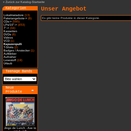
»
Zurück zur Katalog-Startseite
Unser Angebot
Kategorien
Lokalmatadore
(13)
Es gibt keine Produkte in dieser Kategorie.
Paketangebote->
(6)
CDs->
(595)
LPs/10"->
(453)
7"->
(34)
Kassetten
DVDs
(6)
Videos
VCD
(1)
Kapuzenpulli
T-Shirts
(2)
Badges / Anstecker
(1)
Aufkleber
Aufnäher
Lesestoff
(19)
Urlaub
Teenage Bands
Neue
Produkte
Jingo de Lunch - Axe to