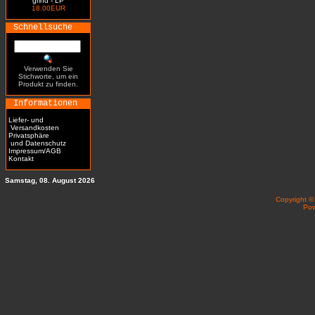
grind - LP
18.00EUR
Schnellsuche
Verwenden Sie
Stichworte, um ein
Produkt zu finden.
Informationen
Liefer- und
Versandkosten
Privatsphäre
und Datenschutz
Impressum/AGB
Kontakt
Samstag, 08. August 2026
Copyright 
Po