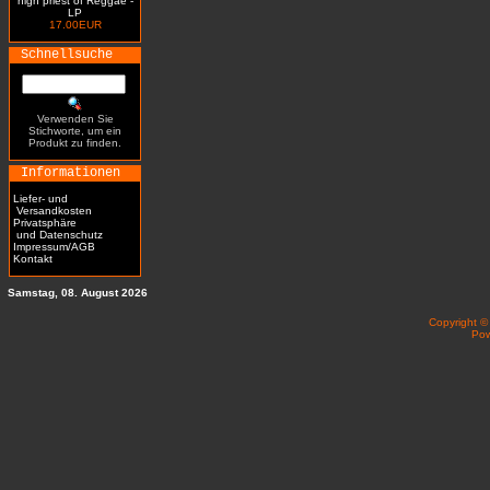
high priest of Reggae -
LP
17.00EUR
Schnellsuche
Verwenden Sie
Stichworte, um ein
Produkt zu finden.
Informationen
Liefer- und
Versandkosten
Privatsphäre
und Datenschutz
Impressum/AGB
Kontakt
Samstag, 08. August 2026
Copyright 
Po