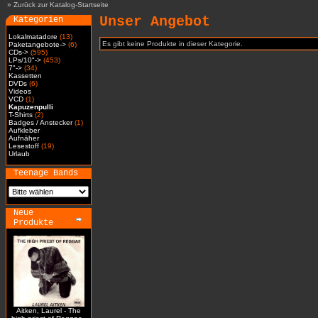
»
Zurück zur Katalog-Startseite
Unser Angebot
Kategorien
Lokalmatadore
(13)
Es gibt keine Produkte in dieser Kategorie.
Paketangebote->
(6)
CDs->
(595)
LPs/10"->
(453)
7"->
(34)
Kassetten
DVDs
(6)
Videos
VCD
(1)
Kapuzenpulli
T-Shirts
(2)
Badges / Anstecker
(1)
Aufkleber
Aufnäher
Lesestoff
(19)
Urlaub
Teenage Bands
Neue
Produkte
Aitken, Laurel - The