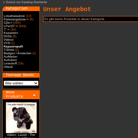
»
Zurück zur Katalog-Startseite
Unser Angebot
Kategorien
Lokalmatadore
(13)
Es gibt keine Produkte in dieser Kategorie.
Paketangebote->
(6)
CDs->
(595)
LPs/10"->
(449)
7"->
(34)
Kassetten
DVDs
(6)
Videos
VCD
(1)
Kapuzenpulli
T-Shirts
(2)
Badges / Anstecker
(1)
Aufkleber
Aufnäher
Lesestoff
(19)
Urlaub
Teenage Bands
Neue
Produkte
Aitken, Laurel - The