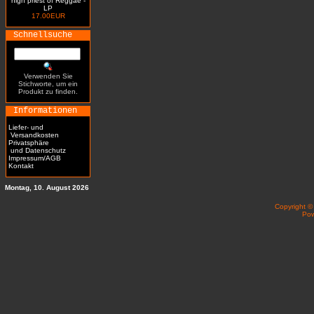
high priest of Reggae -
LP
17.00EUR
Schnellsuche
Verwenden Sie
Stichworte, um ein
Produkt zu finden.
Informationen
Liefer- und
Versandkosten
Privatsphäre
und Datenschutz
Impressum/AGB
Kontakt
Montag, 10. August 2026
Copyright 
Po