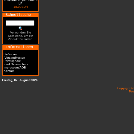
holocaust in your head -
LP
18.00EUR
Schnellsuche
Verwenden Sie
Stichworte, um ein
Produkt zu finden.
Informationen
Liefer- und
Versandkosten
Privatsphäre
und Datenschutz
Impressum/AGB
Kontakt
Freitag, 07. August 2026
Copyright 
Po