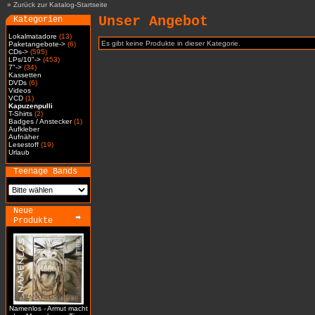
»
Zurück zur Katalog-Startseite
Unser Angebot
Kategorien
Lokalmatadore
(13)
Es gibt keine Produkte in dieser Kategorie.
Paketangebote->
(6)
CDs->
(595)
LPs/10"->
(453)
7"->
(34)
Kassetten
DVDs
(6)
Videos
VCD
(1)
Kapuzenpulli
T-Shirts
(2)
Badges / Anstecker
(1)
Aufkleber
Aufnäher
Lesestoff
(19)
Urlaub
Teenage Bands
Neue
Produkte
Namenlos - Armut macht