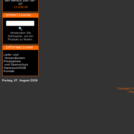
den Mensch zum Tier -
10"
13.00EUR
Schnellsuche
Verwenden Sie
Stichworte, um ein
Produkt zu finden.
Informationen
Liefer- und
Versandkosten
Privatsphäre
und Datenschutz
Impressum/AGB
Kontakt
Freitag, 07. August 2026
Copyright 
Po