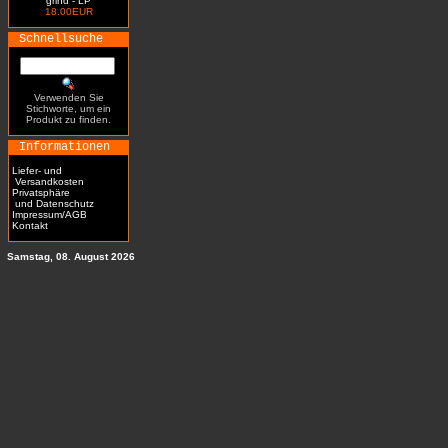
grind - LP
18.00EUR
Schnellsuche
Verwenden Sie
Stichworte, um ein
Produkt zu finden.
Informationen
Liefer- und
Versandkosten
Privatsphäre
und Datenschutz
Impressum/AGB
Kontakt
Samstag, 08. August 2026