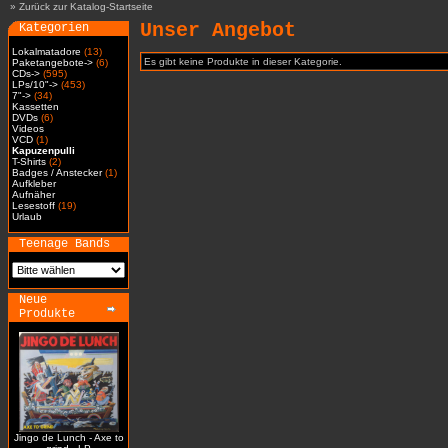
»
Zurück zur Katalog-Startseite
Unser Angebot
Kategorien
Lokalmatadore
(13)
Es gibt keine Produkte in dieser Kategorie.
Paketangebote->
(6)
CDs->
(595)
LPs/10"->
(453)
7"->
(34)
Kassetten
DVDs
(6)
Videos
VCD
(1)
Kapuzenpulli
T-Shirts
(2)
Badges / Anstecker
(1)
Aufkleber
Aufnäher
Lesestoff
(19)
Urlaub
Teenage Bands
Neue
Produkte
Jingo de Lunch - Axe to