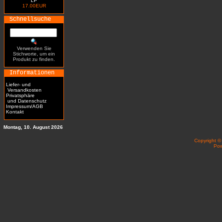
LP
17.00EUR
Schnellsuche
Verwenden Sie
Stichworte, um ein
Produkt zu finden.
Informationen
Liefer- und
Versandkosten
Privatsphäre
und Datenschutz
Impressum/AGB
Kontakt
Montag, 10. August 2026
Copyright 
Po