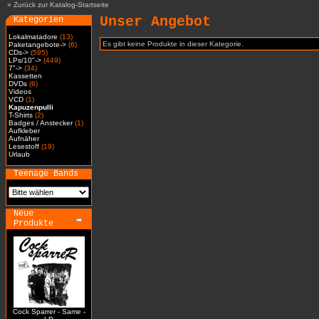
»
Zurück zur Katalog-Startseite
Unser Angebot
Kategorien
Lokalmatadore
(13)
Es gibt keine Produkte in dieser Kategorie.
Paketangebote->
(6)
CDs->
(595)
LPs/10"->
(449)
7"->
(34)
Kassetten
DVDs
(6)
Videos
VCD
(1)
Kapuzenpulli
T-Shirts
(2)
Badges / Anstecker
(1)
Aufkleber
Aufnäher
Lesestoff
(19)
Urlaub
Teenage Bands
Neue
Produkte
Cock Sparrer - Same -