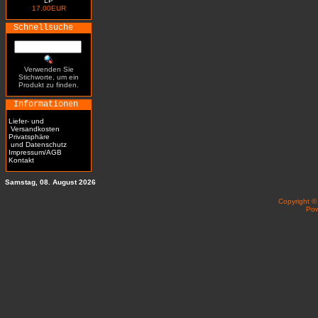
LP
17.00EUR
Schnellsuche
Verwenden Sie
Stichworte, um ein
Produkt zu finden.
Informationen
Liefer- und
Versandkosten
Privatsphäre
und Datenschutz
Impressum/AGB
Kontakt
Samstag, 08. August 2026
Copyright 
Po