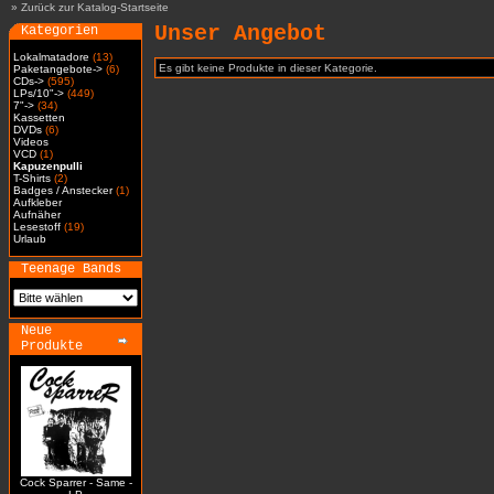
»
Zurück zur Katalog-Startseite
Unser Angebot
Kategorien
Lokalmatadore
(13)
Es gibt keine Produkte in dieser Kategorie.
Paketangebote->
(6)
CDs->
(595)
LPs/10"->
(449)
7"->
(34)
Kassetten
DVDs
(6)
Videos
VCD
(1)
Kapuzenpulli
T-Shirts
(2)
Badges / Anstecker
(1)
Aufkleber
Aufnäher
Lesestoff
(19)
Urlaub
Teenage Bands
Neue
Produkte
Cock Sparrer - Same -