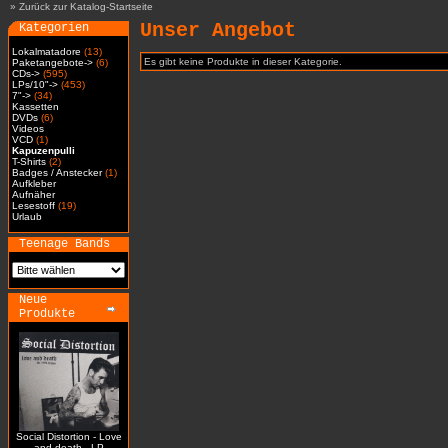
»
Zurück zur Katalog-Startseite
Unser Angebot
Kategorien
Lokalmatadore
(13)
Es gibt keine Produkte in dieser Kategorie.
Paketangebote->
(6)
CDs->
(595)
LPs/10"->
(453)
7"->
(34)
Kassetten
DVDs
(6)
Videos
VCD
(1)
Kapuzenpulli
T-Shirts
(2)
Badges / Anstecker
(1)
Aufkleber
Aufnäher
Lesestoff
(19)
Urlaub
Teenage Bands
Neue
Produkte
Social Distortion - Love
and death - LP