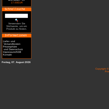
17.00EUR
Schnellsuche
Verwenden Sie
Stichworte, um ein
Produkt zu finden.
Informationen
Liefer- und
Versandkosten
Privatsphäre
und Datenschutz
Impressum/AGB
Kontakt
Freitag, 07. August 2026
Copyright 
Po