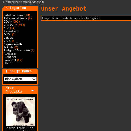
»
Zurück zur Katalog-Startseite
Unser Angebot
Kategorien
Lokalmatadore
(13)
Es gibt keine Produkte in dieser Kategorie.
Paketangebote->
(6)
CDs->
(595)
LPs/10"->
(453)
7"->
(34)
Kassetten
DVDs
(6)
Videos
VCD
(1)
Kapuzenpulli
T-Shirts
(2)
Badges / Anstecker
(1)
Aufkleber
Aufnäher
Lesestoff
(19)
Urlaub
Teenage Bands
Neue
Produkte
Aitken, Laurel - The