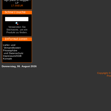
high priest of Reggae -
LP
17.00EUR
Schnellsuche
Verwenden Sie
Stichworte, um ein
Produkt zu finden.
Informationen
Liefer- und
Versandkosten
Privatsphäre
und Datenschutz
Impressum/AGB
Kontakt
Donnerstag, 06. August 2026
Copyright 
Po