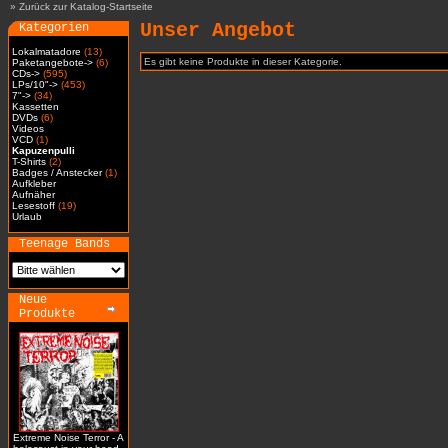
»
Zurück zur Katalog-Startseite
Unser Angebot
Kategorien
Lokalmatadore
(13)
Es gibt keine Produkte in dieser Kategorie.
Paketangebote->
(6)
CDs->
(595)
LPs/10"->
(453)
7"->
(34)
Kassetten
DVDs
(6)
Videos
VCD
(1)
Kapuzenpulli
T-Shirts
(2)
Badges / Anstecker
(1)
Aufkleber
Aufnäher
Lesestoff
(19)
Urlaub
Teenage Bands
Neue
Produkte
Extreme Noise Terror - A