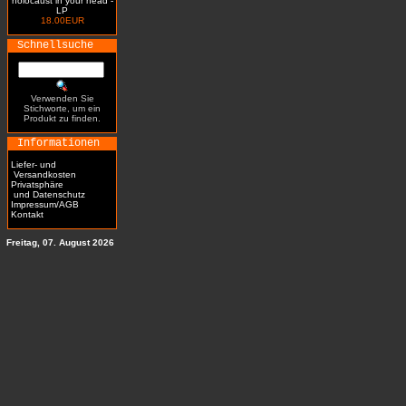
holocaust in your head -
LP
18.00EUR
Schnellsuche
Verwenden Sie
Stichworte, um ein
Produkt zu finden.
Informationen
Liefer- und
Versandkosten
Privatsphäre
und Datenschutz
Impressum/AGB
Kontakt
Freitag, 07. August 2026