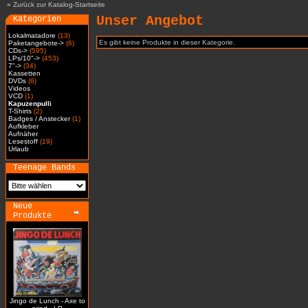
»
Zurück zur Katalog-Startseite
Unser Angebot
Kategorien
Lokalmatadore
(13)
Es gibt keine Produkte in dieser Kategorie.
Paketangebote->
(6)
CDs->
(595)
LPs/10"->
(453)
7"->
(34)
Kassetten
DVDs
(6)
Videos
VCD
(1)
Kapuzenpulli
T-Shirts
(2)
Badges / Anstecker
(1)
Aufkleber
Aufnäher
Lesestoff
(19)
Urlaub
Teenage Bands
Neue
Produkte
Jingo de Lunch - Axe to