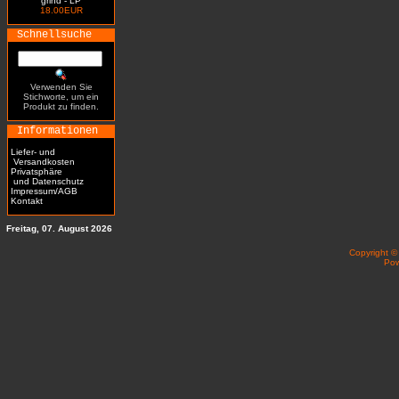
grind - LP
18.00EUR
Schnellsuche
Verwenden Sie
Stichworte, um ein
Produkt zu finden.
Informationen
Liefer- und
Versandkosten
Privatsphäre
und Datenschutz
Impressum/AGB
Kontakt
Freitag, 07. August 2026
Copyright 
Po