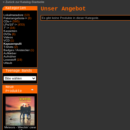
»
Zurück zur Katalog-Startseite
Unser Angebot
Kategorien
Lokalmatadore
(13)
Es gibt keine Produkte in dieser Kategorie.
Paketangebote->
(6)
CDs->
(595)
LPs/10"->
(453)
7"->
(34)
Kassetten
DVDs
(6)
Videos
VCD
(1)
Kapuzenpulli
T-Shirts
(2)
Badges / Anstecker
(1)
Aufkleber
Aufnäher
Lesestoff
(19)
Urlaub
Teenage Bands
Neue
Produkte
Meteors - Wreckin' crew