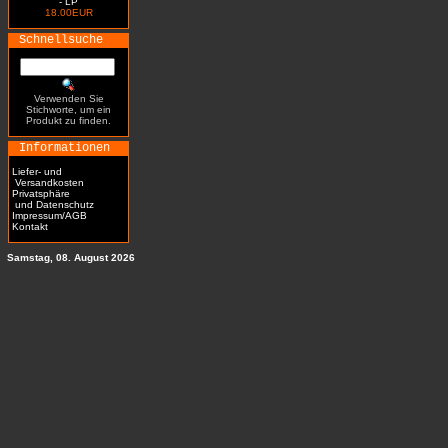
- LP
18.00EUR
Schnellsuche
Verwenden Sie
Stichworte, um ein
Produkt zu finden.
Informationen
Liefer- und
Versandkosten
Privatsphäre
und Datenschutz
Impressum/AGB
Kontakt
Samstag, 08. August 2026