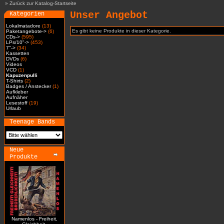
»
Zurück zur Katalog-Startseite
Unser Angebot
Kategorien
Lokalmatadore
(13)
Es gibt keine Produkte in dieser Kategorie.
Paketangebote->
(6)
CDs->
(595)
LPs/10"->
(453)
7"->
(34)
Kassetten
DVDs
(6)
Videos
VCD
(1)
Kapuzenpulli
T-Shirts
(2)
Badges / Anstecker
(1)
Aufkleber
Aufnäher
Lesestoff
(19)
Urlaub
Teenage Bands
Neue
Produkte
Namenlos - Freiheit,