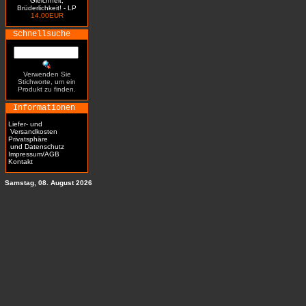
Gleichheit,
Brüderlichkeit! - LP
14.00EUR
Schnellsuche
Verwenden Sie
Stichworte, um ein
Produkt zu finden.
Informationen
Liefer- und
Versandkosten
Privatsphäre
und Datenschutz
Impressum/AGB
Kontakt
Samstag, 08. August 2026