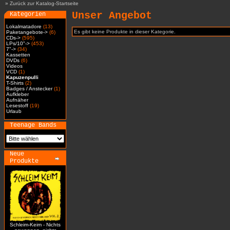
»
Zurück zur Katalog-Startseite
Unser Angebot
Kategorien
Lokalmatadore
(13)
Es gibt keine Produkte in dieser Kategorie.
Paketangebote->
(6)
CDs->
(595)
LPs/10"->
(453)
7"->
(34)
Kassetten
DVDs
(6)
Videos
VCD
(1)
Kapuzenpulli
T-Shirts
(2)
Badges / Anstecker
(1)
Aufkleber
Aufnäher
Lesestoff
(19)
Urlaub
Teenage Bands
Neue
Produkte
Schleim-Keim - Nichts