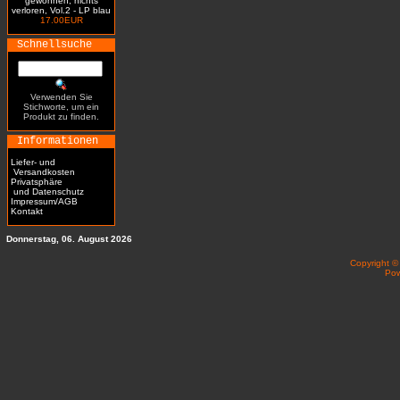
gewonnen, nichts
verloren, Vol.2 - LP blau
17.00EUR
Schnellsuche
Verwenden Sie
Stichworte, um ein
Produkt zu finden.
Informationen
Liefer- und
Versandkosten
Privatsphäre
und Datenschutz
Impressum/AGB
Kontakt
Donnerstag, 06. August 2026
Copyright 
Po