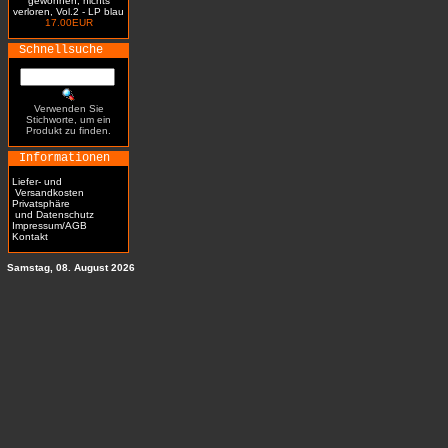
gewonnen, nichts
verloren, Vol.2 - LP blau
17.00EUR
Schnellsuche
Verwenden Sie
Stichworte, um ein
Produkt zu finden.
Informationen
Liefer- und
Versandkosten
Privatsphäre
und Datenschutz
Impressum/AGB
Kontakt
Samstag, 08. August 2026