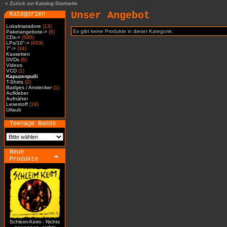
»
Zurück zur Katalog-Startseite
Unser Angebot
Kategorien
Lokalmatadore
(13)
Es gibt keine Produkte in dieser Kategorie.
Paketangebote->
(6)
CDs->
(595)
LPs/10"->
(453)
7"->
(34)
Kassetten
DVDs
(6)
Videos
VCD
(1)
Kapuzenpulli
T-Shirts
(2)
Badges / Anstecker
(1)
Aufkleber
Aufnäher
Lesestoff
(19)
Urlaub
Teenage Bands
Neue
Produkte
Schleim-Keim - Nichts