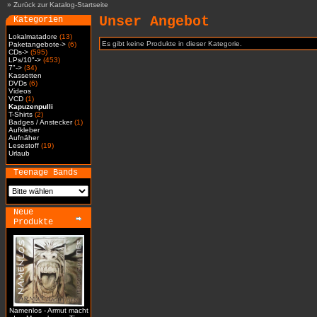
»
Zurück zur Katalog-Startseite
Unser Angebot
Kategorien
Lokalmatadore
(13)
Es gibt keine Produkte in dieser Kategorie.
Paketangebote->
(6)
CDs->
(595)
LPs/10"->
(453)
7"->
(34)
Kassetten
DVDs
(6)
Videos
VCD
(1)
Kapuzenpulli
T-Shirts
(2)
Badges / Anstecker
(1)
Aufkleber
Aufnäher
Lesestoff
(19)
Urlaub
Teenage Bands
Neue
Produkte
Namenlos - Armut macht