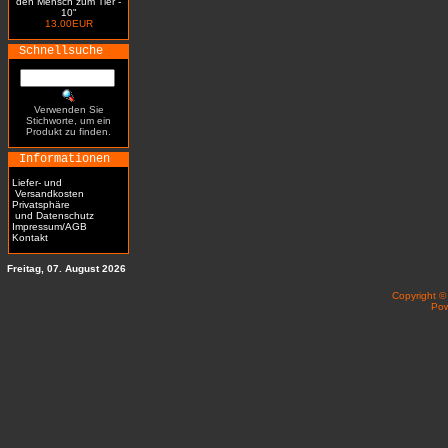
den Mensch zum Tier -
10"
13.00EUR
Schnellsuche
Verwenden Sie
Stichworte, um ein
Produkt zu finden.
Informationen
Liefer- und
Versandkosten
Privatsphäre
und Datenschutz
Impressum/AGB
Kontakt
Freitag, 07. August 2026
Copyright 
Po