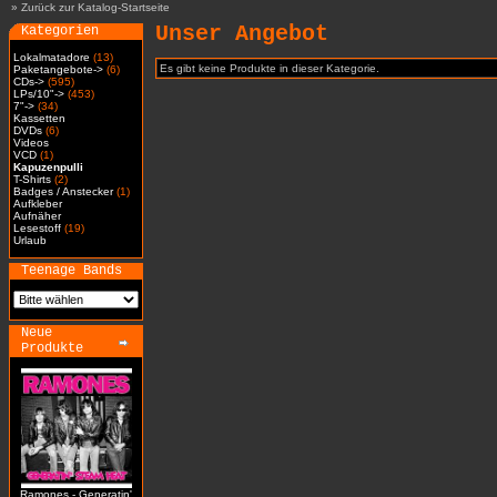
»
Zurück zur Katalog-Startseite
Unser Angebot
Kategorien
Lokalmatadore
(13)
Es gibt keine Produkte in dieser Kategorie.
Paketangebote->
(6)
CDs->
(595)
LPs/10"->
(453)
7"->
(34)
Kassetten
DVDs
(6)
Videos
VCD
(1)
Kapuzenpulli
T-Shirts
(2)
Badges / Anstecker
(1)
Aufkleber
Aufnäher
Lesestoff
(19)
Urlaub
Teenage Bands
Neue
Produkte
Ramones - Generatin'