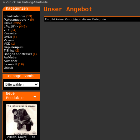
»
Zurück zur Katalog-Startseite
Unser Angebot
Kategorien
Lokalmatadore
(13)
Es gibt keine Produkte in dieser Kategorie.
Paketangebote->
(6)
CDs->
(595)
LPs/10"->
(449)
7"->
(34)
Kassetten
DVDs
(6)
Videos
VCD
(1)
Kapuzenpulli
T-Shirts
(2)
Badges / Anstecker
(1)
Aufkleber
Aufnäher
Lesestoff
(19)
Urlaub
Teenage Bands
Neue
Produkte
Aitken, Laurel - The