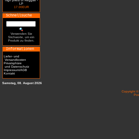
high priest of Reggae -
LP
17.00EUR
Schnellsuche
Verwenden Sie
Stichworte, um ein
Produkt zu finden.
Informationen
Liefer- und
Versandkosten
Privatsphäre
und Datenschutz
Impressum/AGB
Kontakt
Samstag, 08. August 2026
Copyright 
Po