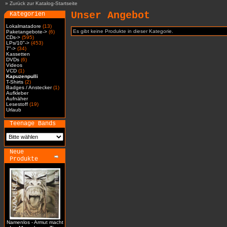
»
Zurück zur Katalog-Startseite
Unser Angebot
Kategorien
Lokalmatadore
(13)
Es gibt keine Produkte in dieser Kategorie.
Paketangebote->
(6)
CDs->
(595)
LPs/10"->
(453)
7"->
(34)
Kassetten
DVDs
(6)
Videos
VCD
(1)
Kapuzenpulli
T-Shirts
(2)
Badges / Anstecker
(1)
Aufkleber
Aufnäher
Lesestoff
(19)
Urlaub
Teenage Bands
Neue
Produkte
Namenlos - Armut macht