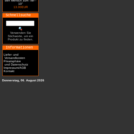
den Mensch zum Tier -
10"
13.00EUR
Schnellsuche
Verwenden Sie
Stichworte, um ein
Produkt zu finden.
Informationen
Liefer- und
Versandkosten
Privatsphäre
und Datenschutz
Impressum/AGB
Kontakt
Donnerstag, 06. August 2026