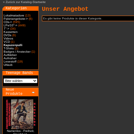
»
Zurück zur Katalog-Startseite
Unser Angebot
Kategorien
Lokalmatadore
(13)
Es gibt keine Produkte in dieser Kategorie.
Paketangebote->
(6)
CDs->
(595)
LPs/10"->
(449)
7"->
(34)
Kassetten
DVDs
(6)
Videos
VCD
(1)
Kapuzenpulli
T-Shirts
(2)
Badges / Anstecker
(1)
Aufkleber
Aufnäher
Lesestoff
(19)
Urlaub
Teenage Bands
Neue
Produkte
Namenlos - Freiheit,