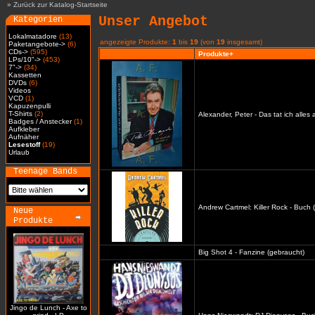
»
Zurück zur Katalog-Startseite
Unser Angebot
Kategorien
Lokalmatadore
(13)
angezeigte Produkte:
1
bis
19
(von
19
insgesamt)
Paketangebote->
(6)
CDs->
(595)
Produkte+
LPs/10"->
(453)
7"->
(34)
Kassetten
DVDs
(6)
Videos
VCD
(1)
Kapuzenpulli
T-Shirts
(2)
Alexander, Peter - Das tat ich alles
Badges / Anstecker
(1)
Aufkleber
Aufnäher
Lesestoff
(19)
Urlaub
Teenage Bands
Andrew Cartmel: Killer Rock - Buch 
Neue
Produkte
Big Shot 4 - Fanzine (gebraucht)
Jingo de Lunch - Axe to