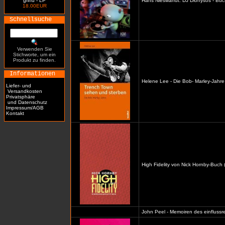
grind - LP
Hans Nieswandt: DJ Dionysos - Buc
18.00EUR
Schnellsuche
Verwenden Sie
Stichworte, um ein
Produkt zu finden.
Informationen
Helene Lee - Die Bob- Marley-Jahre
Liefer- und
Versandkosten
Privatsphäre
und Datenschutz
Impressum/AGB
Kontakt
High Fidelity von Nick Hornby-Buch 
John Peel - Memoiren des einflussre