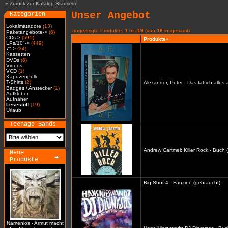
»
Zurück zur Katalog-Startseite
Unser Angebot
Kategorien
Lokalmatadore
(13)
angezeigte Produkte:
1
bis
19
(von
19
insgesamt)
Paketangebote->
(6)
CDs->
(595)
Produkte+
LPs/10"->
(449)
7"->
(34)
Kassetten
DVDs
(6)
Videos
VCD
(1)
Kapuzenpulli
T-Shirts
(2)
Alexander, Peter - Das tat ich alles
Badges / Anstecker
(1)
Aufkleber
Aufnäher
Lesestoff
(19)
Urlaub
Teenage Bands
Andrew Cartmel: Killer Rock - Buch 
Neue
Produkte
Big Shot 4 - Fanzine (gebraucht)
Namenlos - Armut macht