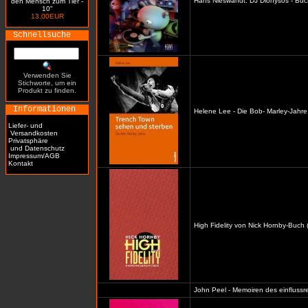
Hans Nieswandt: DJ Dionysos - Buc
den Mensch zum Tier -
10"
13.00EUR
Schnellsuche
Verwenden Sie
Stichworte, um ein
Produkt zu finden.
Informationen
Helene Lee - Die Bob- Marley-Jahre
Liefer- und
Versandkosten
Privatsphäre
und Datenschutz
Impressum/AGB
Kontakt
High Fidelity von Nick Hornby-Buch 
John Peel - Memoiren des einflussre