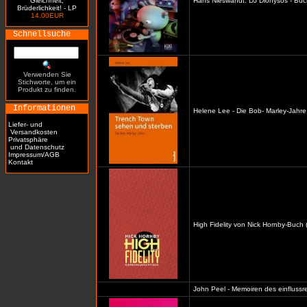
Gleichheit,
Hans Nieswandt: DJ Dionysos - Buc
Brüderlichkeit! - LP
14.00EUR
Schnellsuche
Verwenden Sie
Stichworte, um ein
Produkt zu finden.
Informationen
Helene Lee - Die Bob- Marley-Jahre
Liefer- und
Versandkosten
Privatsphäre
und Datenschutz
Impressum/AGB
Kontakt
High Fidelity von Nick Hornby-Buch 
John Peel - Memoiren des einflussre