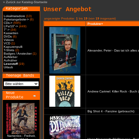
»
Zurück zur Katalog-Startseite
Unser Angebot
Kategorien
Lokalmatadore
(13)
angezeigte Produkte:
1
bis
19
(von
19
insgesamt)
Paketangebote->
(6)
CDs->
(595)
Produkte+
LPs/10"->
(449)
7"->
(34)
Kassetten
DVDs
(6)
Videos
VCD
(1)
Kapuzenpulli
T-Shirts
(2)
Alexander, Peter - Das tat ich alles
Badges / Anstecker
(1)
Aufkleber
Aufnäher
Lesestoff
(19)
Urlaub
Teenage Bands
Andrew Cartmel: Killer Rock - Buch 
Neue
Produkte
Big Shot 4 - Fanzine (gebraucht)
Namenlos - Freiheit,