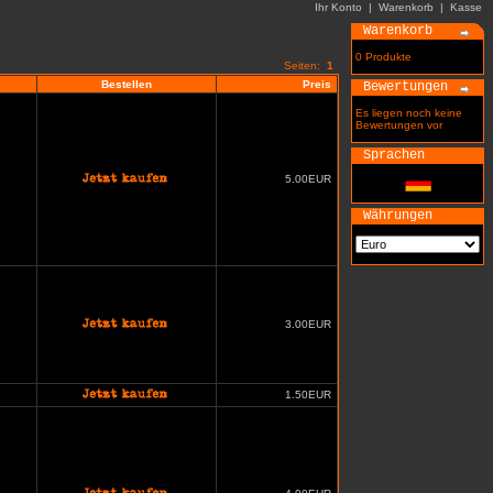
Ihr Konto
|
Warenkorb
|
Kasse
Warenkorb
0 Produkte
Seiten:
1
Bestellen
Preis
Bewertungen
Es liegen noch keine
Bewertungen vor
Sprachen
5.00EUR
Währungen
3.00EUR
1.50EUR