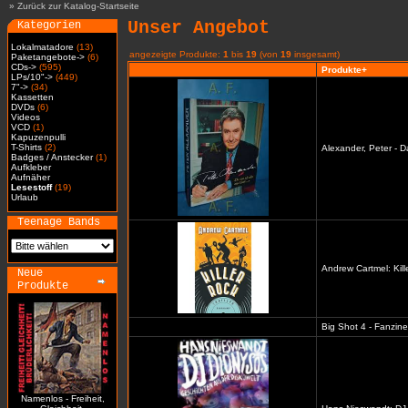
»
Zurück zur Katalog-Startseite
Unser Angebot
Kategorien
Lokalmatadore
(13)
angezeigte Produkte:
1
bis
19
(von
19
insgesamt)
Paketangebote->
(6)
CDs->
(595)
Produkte+
LPs/10"->
(449)
7"->
(34)
Kassetten
DVDs
(6)
Videos
VCD
(1)
Kapuzenpulli
T-Shirts
(2)
Alexander, Peter - D
Badges / Anstecker
(1)
Aufkleber
Aufnäher
Lesestoff
(19)
Urlaub
Teenage Bands
Andrew Cartmel: Kill
Neue
Produkte
Big Shot 4 - Fanzine
Namenlos - Freiheit,