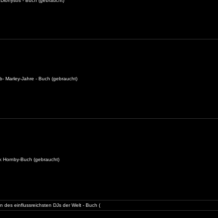
Dionysos - Buch (gebraucht)
b- Marley-Jahre - Buch (gebraucht)
ck Hornby-Buch (gebraucht)
 des einflussreichsten DJs der Welt - Buch (