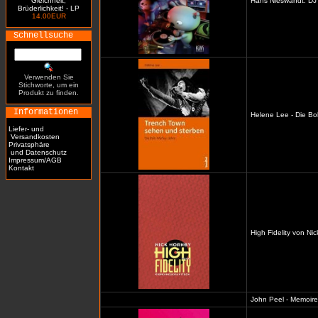
Gleichheit,
Hans Nieswandt: DJ 
Brüderlichkeit! - LP
14.00EUR
Schnellsuche
Verwenden Sie
Stichworte, um ein
Produkt zu finden.
Informationen
Helene Lee - Die Bo
Liefer- und
Versandkosten
Privatsphäre
und Datenschutz
Impressum/AGB
Kontakt
High Fidelity von Ni
John Peel - Memoiren