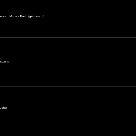
ereich Mode - Buch (gebraucht)
aucht)
ucht)