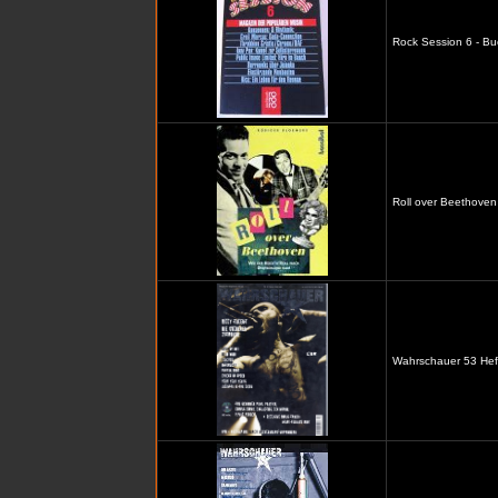
Rock Session 6 - Bu
Roll over Beethoven
Wahrschauer 53 Heft